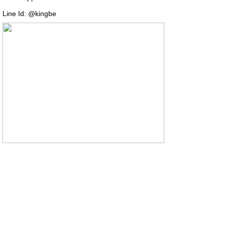
Line Id: @kingbe
COPYRIGHT (C) 2014
2016 Thai-mrcharcoal.com All right reserved